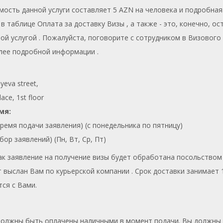
мость данной услуги составляет 5 AZN на человека и подробна
​​в таблице Оплата за доставку Визы , а также - это, конечно, ос
ой услугой . Пожалуйста, поговорите с сотрудником в Визового
лее подробной информации .
yeva street,
ace, 1st floor
мя:
(Время подачи заявления) (с понедельника по пятницу)
Сбор заявлений) (Пн, Вт, Ср, Пт)
как заявление на получение визы будет обработана посольством 
 выслан Вам по курьерской компании . Срок доставки занимает 1
ся с Вами.
должны быть оплачены наличными в момент подачи. Вы должны