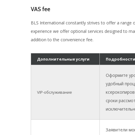
VAS fee
BLS International constantly strives to offer a range
experience we offer optional services designed to make
addition to the convenience fee.
Дополнительные услуги
Подробност
Оформите уро
удобный проце
ксерокопиров
VIP-обслуживание
сроки рассмо
исключительн
Заявители мог