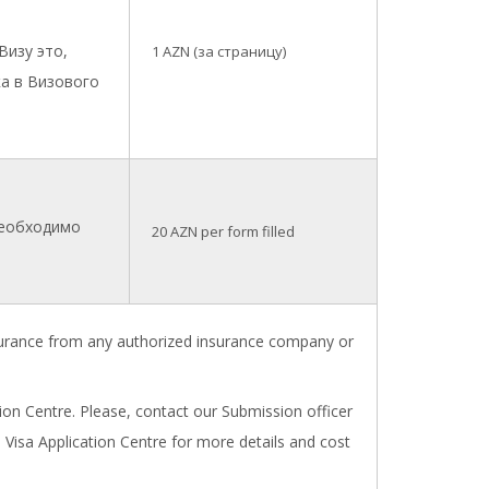
Визу это,
1
AZN (за страницу)
ка в Визового
необходимо
20 AZN per form filled
nsurance from any authorized insurance company or
tion Centre. Please, contact our Submission officer
 Visa Application Centre for more details and cost