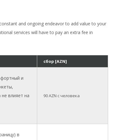
ur constant and ongoing endeavor to add value to your
ional services will have to pay an extra fee in
сбор [AZN]
мфортный и
нкеты,
 не влияет на
90
AZN с человека
раницу) в