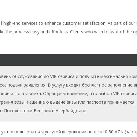
 of high-end services to enhance customer satisfaction. As part of o
 the process easy and effortless. Clients who wish to avail of the opt
и
вень обслуживания до VIP-сервиса и получите максимально ко
сс подачи заявления. В услугу входят бесплатное заполнение а
ание и фотосъёмка. Обращаем внимание, что выбор VIP-сервиса
трения визы. Решение о выдаче визы или паспорта принимается
о Посольством Венгрии в Азербайджане.
ут воспользоваться услугой ксерокопии по цене 0,50 AZN (за ст