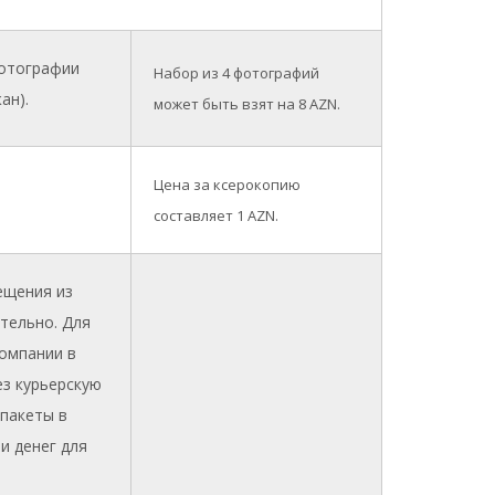
фотографии
Набор из 4 фотографий
ан).
может быть взят на 8 AZN.
Цена за ксерокопию
составляет 1
AZN.
ещения из
тельно. Для
компании в
ез курьерскую
 пакеты в
и денег для