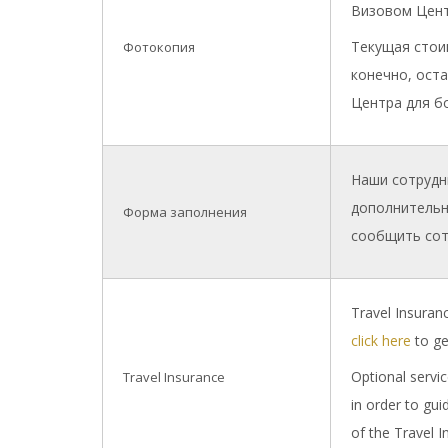
Визовом Цент
Текущая стоим
Фотокопия
конечно, ост
Центра для б
Наши сотрудн
дополнительн
Форма заполнения
сообщить сот
Travel Insuran
click here
to ge
Optional servic
Travel Insurance
in order to gu
of the Travel I