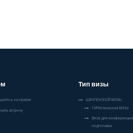
ем
Тип визы
шитесь на прием
ШЕНГЕНСКОЙ ВИЗЫ
ТУРИстическая ВИЗа
нить встречу
Виза для конференции
подготовки