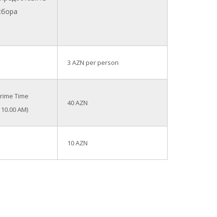
сбора
3 AZN per person
Prime Time
40 AZN
 10.00 AM)
10 AZN