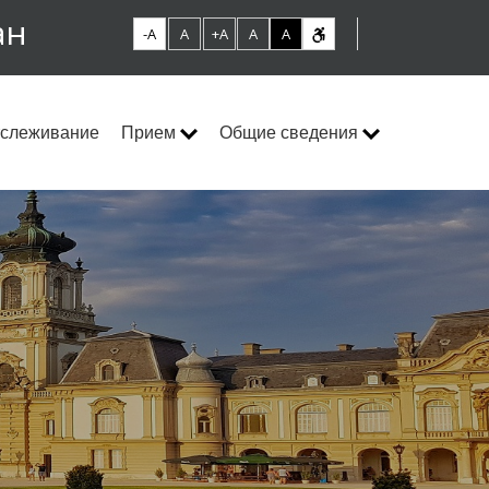
ан
-A
A
+A
A
A
слеживание
Прием
Общие сведения