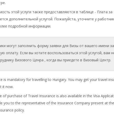
ре.
ость этой услуги также предоставляются в таблице - Плата за 
ается дополнительной услугой. Пожалуйста, уточните у работни
олее подробной информации.
ики могут заполнить форму заявки для Визы от вашего имени за
ую оплату. Если вы хотите воспользоваться этой услугой, вам 
руднику Визового Ценра , когда вы приедете в Визовый Центр.
ce is mandatory for travelling to Hungary. You may get your travel i
t it now.
e of purchase of Travel Insurance is also available in the Visa Applica
ide you to the representative of the Insurance Company present at the
nsurance policy.