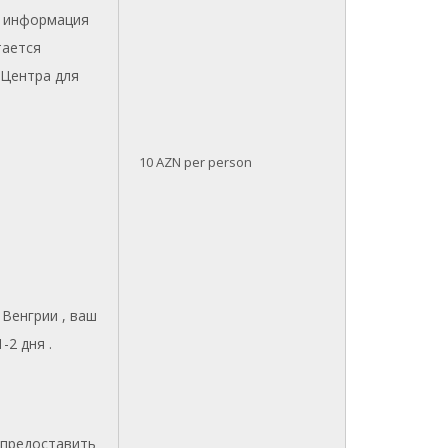
я информация
тается
 Центра для
10
AZN per person
Венгрии , ваш
-2 дня .
 предоставить